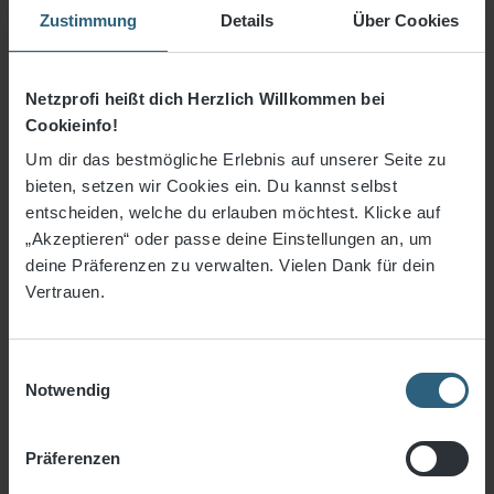
Zustimmung
Details
Über Cookies
3% Rabatt bei Vorkasse
Netzprofi heißt dich Herzlich Willkommen bei
Preise inkl. MwSt. zzgl. Versandkosten
Cookieinfo!
Sofort verfügbar, Lieferzeit: 3-5 Tage
Um dir das bestmögliche Erlebnis auf unserer Seite zu
bieten, setzen wir Cookies ein. Du kannst selbst
An
entscheiden, welche du erlauben möchtest. Klicke auf
Stück
„Akzeptieren“ oder passe deine Einstellungen an, um
deine Präferenzen zu verwalten. Vielen Dank für dein
Vertrauen.
In den Warenkorb
Zum Merkzettel hinzufügen
Einwilligungsauswahl
Artikelnummer:
1331-02
Notwendig
Präferenzen
Produktbeschreibung