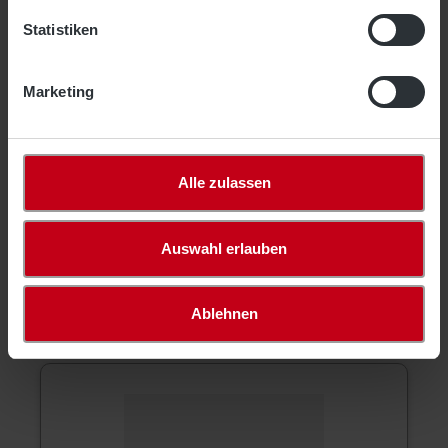
Unsere geknoteten Abdecknetze DEKRA
Statistiken
/ VDI zertifiziert werden aus hochfesten Filamenten
hergestellt. Sie sind knotenfixiert…
Mehr
Marketing
Produktsicherheit
Bewertungen
Alle zulassen
Auswahl erlauben
Ablehnen
Optionales Zubehör