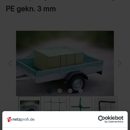
PE gekn. 3 mm
19,94 €*