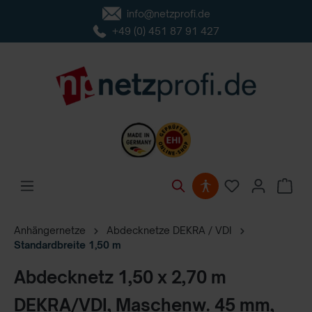
info@netzprofi.de
inhalt springen
+49 (0) 451 87 91 427
Anhängernetze
Abdecknetze DEKRA / VDI
Standardbreite 1,50 m
Abdecknetz 1,50 x 2,70 m
DEKRA/VDI, Maschenw. 45 mm,