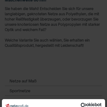
Sie haben die Wahl! Entscheiden Sie sich für unsere
langlebigen, geknoteten Netze aus Polyethylen, die mit
hoher Reißfestigkeit überzeugen, oder bevorzugen Sie
unsere knotenlosen Netze aus Polypropylen mit starker
Optik und weichem Fall?
Welche Variante Sie auch wählen, Sie erhalten ein
Qualitätsprodukt, hergestellt mit Leidenschaft!
Netze auf Maß
Sportnetze
Sportplatz - Zubehör