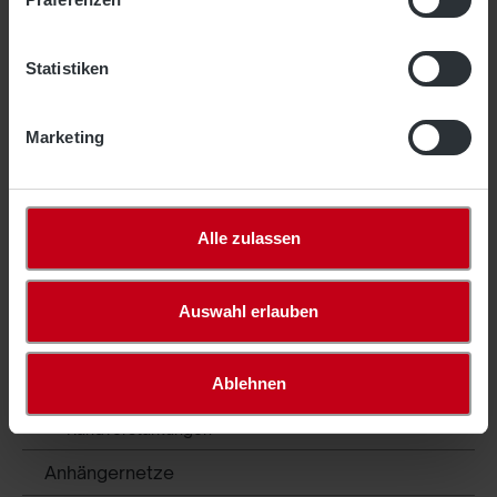
Maschenweite 40 mm
Maschenweite 45 mm
Statistiken
Maschenweite 50 mm
Maschenweite 60 mm
Marketing
geknotet
Maschenweite 100 mm
Maschenweite 120 mm
Alle zulassen
Maschenweite 130 mm
Auswahl erlauben
Maschenweite 200 mm
Randverstärkungen
Ablehnen
Zubehör Netzmontage
Randverstärkungen
Anhängernetze