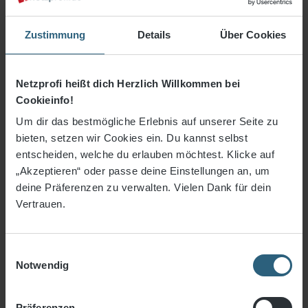
Schutznetze
Zustimmung
Details
Über Cookies
Industrienetze
Deponienetze
Netzprofi heißt dich Herzlich Willkommen bei
Netze für Biogasanlagen
Cookieinfo!
Bühnennetze
Um dir das bestmögliche Erlebnis auf unserer Seite zu
bieten, setzen wir Cookies ein. Du kannst selbst
Schutznetze Kindergarten
entscheiden, welche du erlauben möchtest. Klicke auf
Regalsicherungsnetze
„Akzeptieren“ oder passe deine Einstellungen an, um
deine Präferenzen zu verwalten. Vielen Dank für dein
Gurtbandnetze DEKRA / VDI
Vertrauen.
Lastentransportnetze
Schutznetze per qm
Einwilligungsauswahl
Notwendig
Maschenweite 20 mm
Maschenweite 30 mm
Präferenzen