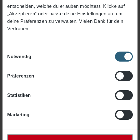
entscheiden, welche du erlauben möchtest. Klicke auf
„Akzeptieren“ oder passe deine Einstellungen an, um
deine Präferenzen zu verwalten. Vielen Dank für dein
Vertrauen.
Einwilligungsauswahl
Notwendig
Präferenzen
Stahlseil, 6,0 mm ø, verzinkt
Laufmeterware
Statistiken
2,31 €*
Marketing
Artikel-Nr.
1152-06
In den Warenkorb