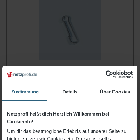
Karabinerhaken verz., 60 mm, lose
0,51 €*
Zustimmung
Details
Über Cookies
Artikel-Nr.
1145-06
Netzprofi heißt dich Herzlich Willkommen bei
Cookieinfo!
In den Warenkorb
Um dir das bestmögliche Erlebnis auf unserer Seite zu
bieten, setzen wir Cookies ein. Du kannst selbst