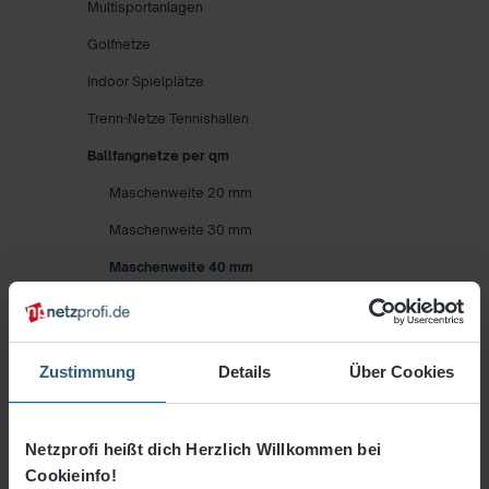
Multisportanlagen
Golfnetze
Indoor Spielplätze
Trenn-Netze Tennishallen
Ballfangnetze per qm
Maschenweite 20 mm
Maschenweite 30 mm
Maschenweite 40 mm
geknotet
Maschenweite 45 mm
Zustimmung
Details
Über Cookies
Maschenweite 100 mm
Maschenweite 120 mm
Netzprofi heißt dich Herzlich Willkommen bei
Maschenweite 130 mm
Cookieinfo!