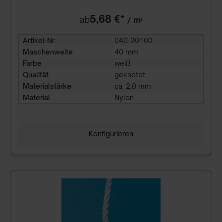
5,68 €*
ab
/ m²
Artikel-Nr.
040-20100
Maschenweite
40 mm
Farbe
weiß
Qualität
geknotet
Materialstärke
ca. 2,0 mm
Material
Nylon
Konfigurieren