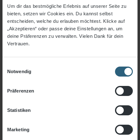
Randverstärkungen
Um dir das bestmögliche Erlebnis auf unserer Seite zu
Randverstärkungen
bieten, setzen wir Cookies ein. Du kannst selbst
entscheiden, welche du erlauben möchtest. Klicke auf
Zubehör Netzmontage
„Akzeptieren“ oder passe deine Einstellungen an, um
Abdeckplane Sprunggrube
deine Präferenzen zu verwalten. Vielen Dank für dein
Abdeckplane Beach
Vertrauen.
Modellflug
Schutznetze Baugewerbe
Einwilligungsauswahl
Notwendig
Industrienetze
Anhängernetze
Präferenzen
Netze Haus & Hof
Statistiken
Gewebe & Planen
Freizeit- & Fitness
Marketing