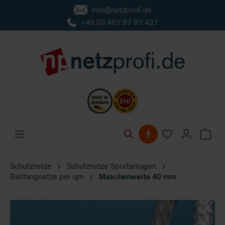
info@netzprofi.de
inhalt springen
+49 (0) 451 87 91 427
Schutznetze
Schutznetze Sportanlagen
Ballfangnetze per qm
Maschenweite 40 mm