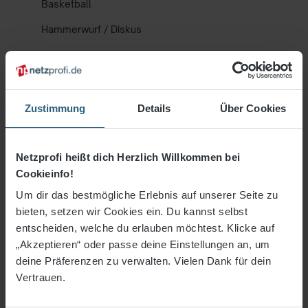
Basketball
Hammerwurf / Diskus
Lacrosse
Sportplatz - Zubehör
Zustimmung
Details
Über Cookies
Schutznetze
Industrienetze
Netzprofi heißt dich Herzlich Willkommen bei
Anhängernetze
Cookieinfo!
Netze Haus & Hof
Um dir das bestmögliche Erlebnis auf unserer Seite zu
bieten, setzen wir Cookies ein. Du kannst selbst
Gewebe & Planen
entscheiden, welche du erlauben möchtest. Klicke auf
„Akzeptieren“ oder passe deine Einstellungen an, um
Freizeit- & Fitness
deine Präferenzen zu verwalten. Vielen Dank für dein
Vertrauen.
% Sale %