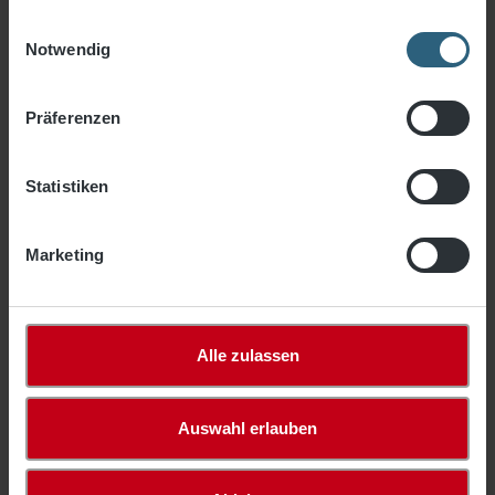
Einwilligungsauswahl
Filter
Notwendig
Präferenzen
Statistiken
Marketing
Alle zulassen
Volleyball-Freizeit-Set, PE 2 mm, Netzmaß
Auswahl erlauben
9,50 x 1,00 m
124,84 €*