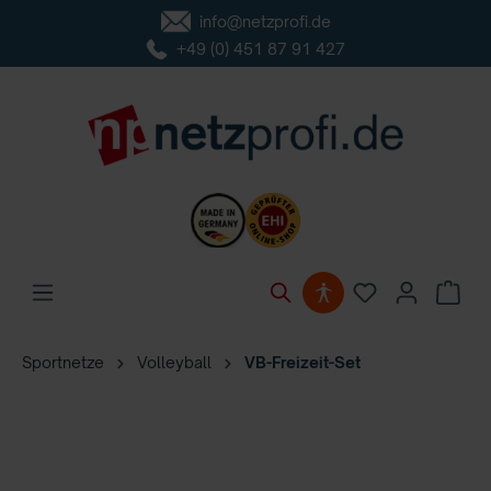
info@netzprofi.de
inhalt springen
+49 (0) 451 87 91 427
Sportnetze
Volleyball
VB-Freizeit-Set