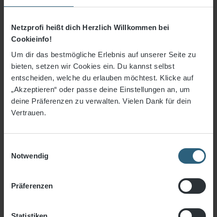
einteilig, DVV-1, gelbe Haltetasche
46,15 €*
Netzprofi heißt dich Herzlich Willkommen bei
Cookieinfo!
Artikel-Nr.
7116-2
Um dir das bestmögliche Erlebnis auf unserer Seite zu
Farbe
gelb
bieten, setzen wir Cookies ein. Du kannst selbst
entscheiden, welche du erlauben möchtest. Klicke auf
„Akzeptieren“ oder passe deine Einstellungen an, um
In den Warenkorb
deine Präferenzen zu verwalten. Vielen Dank für dein
Vertrauen.
Einwilligungsauswahl
Notwendig
Präferenzen
Statistiken