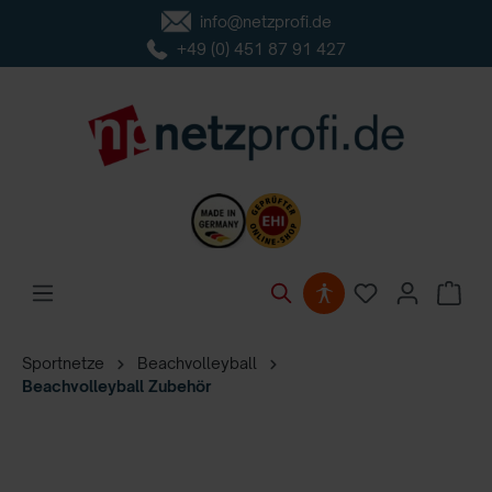
info@netzprofi.de
inhalt springen
+49 (0) 451 87 91 427
Sportnetze
Beachvolleyball
Beachvolleyball Zubehör