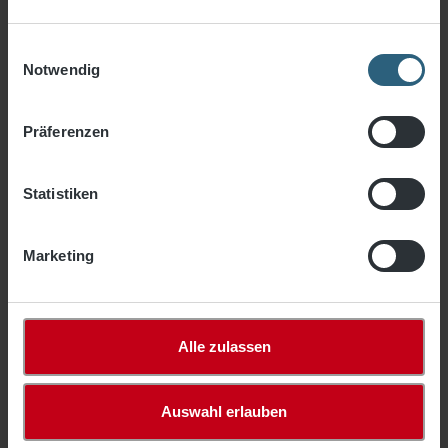
Einwilligungsauswahl
Filter
Notwendig
Präferenzen
Statistiken
Marketing
Alle zulassen
PE Netz "mit Drahteinlage", Maschenw.
30mm, 1,0 - 1,2mm ø
Auswahl erlauben