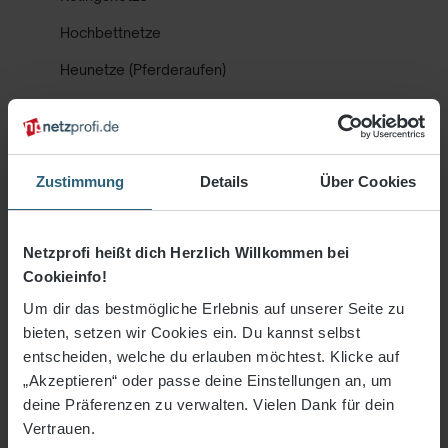
Hochbettnetze
Heunetze (Pferderaufen)
Hygienehilfe für die Biotonne
Einkaufsnetze
Geflügelnetze/Volierennetze/Hühnernetze
Zustimmung
Details
Über Cookies
Windschutz / Windschutznetze
Netzprofi heißt dich Herzlich Willkommen bei
Option Randverstärkung
Cookieinfo!
Zubehör Netzmontage
Um dir das bestmögliche Erlebnis auf unserer Seite zu
Gewebe & Planen
bieten, setzen wir Cookies ein. Du kannst selbst
entscheiden, welche du erlauben möchtest. Klicke auf
Freizeit- & Fitness
„Akzeptieren“ oder passe deine Einstellungen an, um
deine Präferenzen zu verwalten. Vielen Dank für dein
% Sale %
Vertrauen.