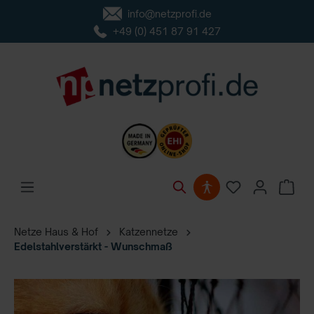
info@netzprofi.de
inhalt springen
+49 (0) 451 87 91 427
Netze Haus & Hof
Katzennetze
Edelstahlverstärkt - Wunschmaß