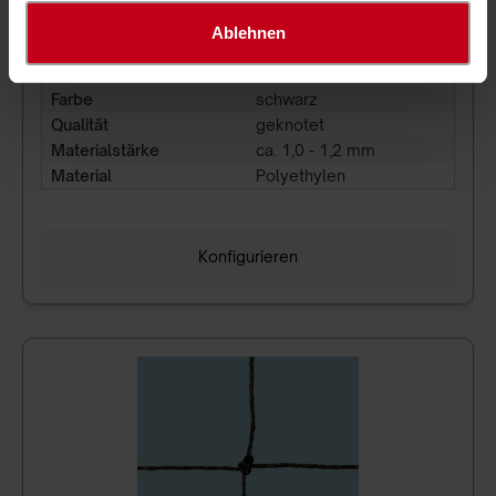
3,55 €*
ab
/ m²
Ablehnen
Artikel-Nr.
030-10323
Maschenweite
30 mm
Farbe
schwarz
Qualität
geknotet
Materialstärke
ca. 1,0 - 1,2 mm
Material
Polyethylen
Konfigurieren