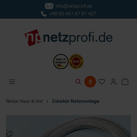
info@netzprofi.de
inhalt springen
+49 (0) 451 87 91 427
Netze Haus & Hof
Zubehör Netzmontage