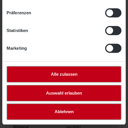
Präferenzen
Statistiken
Marketing
Alle zulassen
Stahlseil, 3,0 mm ø, verzinkt
Laufmeterware
Auswahl erlauben
1,54 €*
Ablehnen
Artikel-Nr.
1152-03
Materialstärke
ca. 3 mm
Material
verzinkt