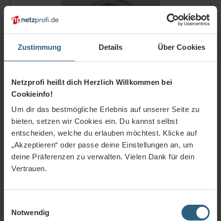
Zustimmung
Details
Über Cookies
Netzprofi heißt dich Herzlich Willkommen bei
Cookieinfo!
Stahlseil, 6,0 mm ø, verzinkt
Laufmeterware
Um dir das bestmögliche Erlebnis auf unserer Seite zu
bieten, setzen wir Cookies ein. Du kannst selbst
2,31 €*
entscheiden, welche du erlauben möchtest. Klicke auf
„Akzeptieren“ oder passe deine Einstellungen an, um
Artikel-Nr.
1152-06
deine Präferenzen zu verwalten. Vielen Dank für dein
Materialstärke
ca. 6 mm
Vertrauen.
Material
verzinkt
Einwilligungsauswahl
In den Warenkorb
Notwendig