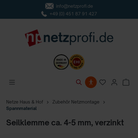
info@netzprofi.de
inhalt springen
+49 (0) 451 87 91 427
Netze Haus & Hof
Zubehör Netzmontage
Spannmaterial
Seilklemme ca. 4-5 mm, verzinkt