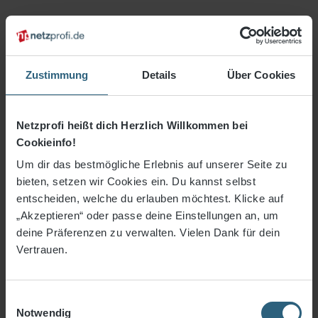
Zustimmung
Details
Über Cookies
Netzprofi heißt dich Herzlich Willkommen bei
Cookieinfo!
Um dir das bestmögliche Erlebnis auf unserer Seite zu
bieten, setzen wir Cookies ein. Du kannst selbst
1,08 €*
entscheiden, welche du erlauben möchtest. Klicke auf
„Akzeptieren“ oder passe deine Einstellungen an, um
deine Präferenzen zu verwalten. Vielen Dank für dein
3% Rabatt bei Vorkasse
Vertrauen.
Preise inkl. MwSt. zzgl. Versandkosten
Einwilligungsauswahl
Sofort verfügbar, Lieferzeit: 3-5 Tage
Notwendig