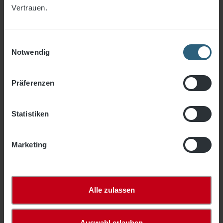
Vertrauen.
Einwilligungsauswahl
Notwendig
Präferenzen
Statistiken
PE - Monofilgewebe, luftdurchlässig, ca.
220 g / qm
Marketing
7,52 €*
ab
/ m²
Artikel-Nr.
1480-00
Farbe
grün
Alle zulassen
Polyethylen
Material
Monofilgewebe
Auswahl erlauben