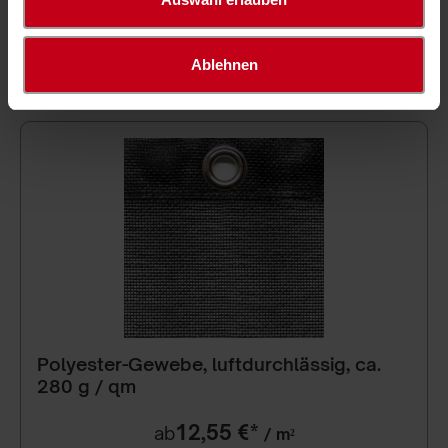
Konfigurieren
Ablehnen
Polyester-Gewebe, luftdurchlässig, ca.
280 g / qm
12,55 €*
ab
/ m²