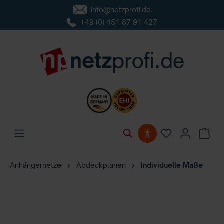
info@netzprofi.de
inhalt springen
+49 (0) 451 87 91 427
Anhängernetze
Abdeckplanen
Individuelle Maße