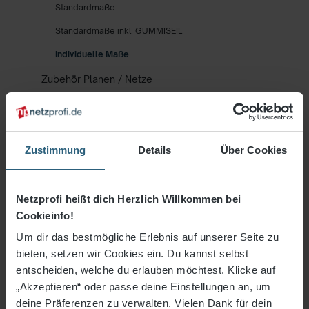
Standardmaße
Standardmaße inkl. GUMMISEIL
Individuelle Maße
Zubehör Planen / Netze
Netze Haus & Hof
Gewebe & Planen
Zustimmung
Details
Über Cookies
Freizeit- & Fitness
% Sale %
Netzprofi heißt dich Herzlich Willkommen bei
Cookieinfo!
Um dir das bestmögliche Erlebnis auf unserer Seite zu
Filter
bieten, setzen wir Cookies ein. Du kannst selbst
entscheiden, welche du erlauben möchtest. Klicke auf
„Akzeptieren“ oder passe deine Einstellungen an, um
deine Präferenzen zu verwalten. Vielen Dank für dein