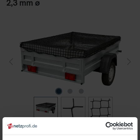
2,3 mm ø
%
11,30 €*
20,95 €*
(46.06% gespart)