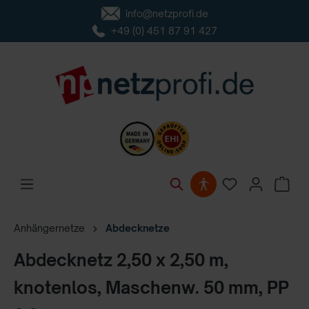
info@netzprofi.de
inhalt springen
+49 (0) 451 87 91 427
Anhängernetze
Abdecknetze
Abdecknetz 2,50 x 2,50 m,
knotenlos, Maschenw. 50 mm, PP