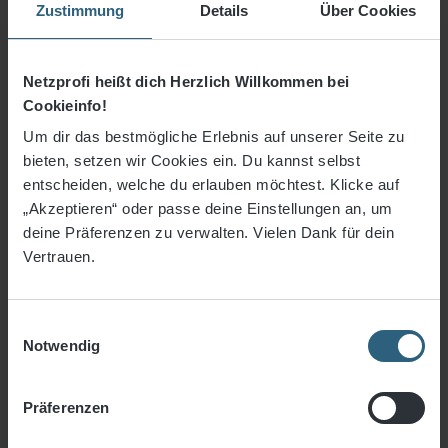
Zustimmung
Details
Über Cookies
3% Rabatt bei Vorkasse
Netzprofi heißt dich Herzlich Willkommen bei
Preise inkl. MwSt. zzgl. Versandkosten
Cookieinfo!
Sofort verfügbar, Lieferzeit: 1-3 Tage
Um dir das bestmögliche Erlebnis auf unserer Seite zu
bieten, setzen wir Cookies ein. Du kannst selbst
An
entscheiden, welche du erlauben möchtest. Klicke auf
Stück
„Akzeptieren“ oder passe deine Einstellungen an, um
deine Präferenzen zu verwalten. Vielen Dank für dein
In den Warenkorb
Vertrauen.
Zum Merkzettel hinzufügen
Einwilligungsauswahl
Artikelnummer:
1357-20
Notwendig
Präferenzen
Produktbeschreibung