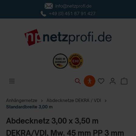
info@netzprofi.de
inhalt springen
+49 (0) 451 87 91 427
Anhängernetze
Abdecknetze DEKRA / VDI
Standardbreite 3,00 m
Abdecknetz 3,00 x 3,50 m
DEKRA/VDI, Mw. 45 mm PP 3 mm