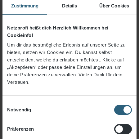
Zustimmung
Details
Über Cookies
3% Rabatt bei Vorkasse
Netzprofi heißt dich Herzlich Willkommen bei
Preise inkl. MwSt. zzgl. Versandkosten
Cookieinfo!
Sofort verfügbar, Lieferzeit: 3-5 Tage
Um dir das bestmögliche Erlebnis auf unserer Seite zu
bieten, setzen wir Cookies ein. Du kannst selbst
An
entscheiden, welche du erlauben möchtest. Klicke auf
Stück
„Akzeptieren“ oder passe deine Einstellungen an, um
deine Präferenzen zu verwalten. Vielen Dank für dein
Vertrauen.
In den Warenkorb
Zum Merkzettel hinzufügen
Einwilligungsauswahl
Artikelnummer:
1340-03g
Notwendig
Präferenzen
Produktbeschreibung