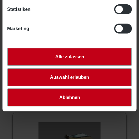
Unsere knotenlosen, locker gewirkten Abdecknetze
Statistiken
VDI / DEKRA zertifiziert, werden aus hochfestem
Polypropylen hergestellt un…
Mehr
Marketing
Produktsicherheit
Bewertungen
Alle zulassen
Auswahl erlauben
Ablehnen
Optionales Zubehör