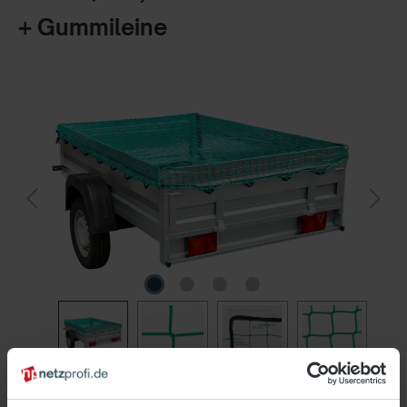
+ Gummileine
55,12 €*