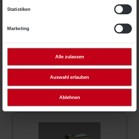
Unsere knotenlosen, locker gewirkten Abdecknetze
Statistiken
VDI / DEKRA zertifiziert, werden aus hochfestem
Polypropylen hergestellt un…
Mehr
Marketing
Produktsicherheit
Bewertungen
Alle zulassen
Auswahl erlauben
Ablehnen
Optionales Zubehör