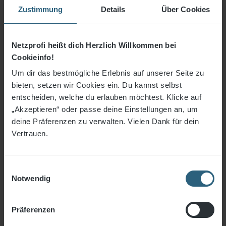
Zustimmung
Details
Über Cookies
3% Rabatt bei Vorkasse
Netzprofi heißt dich Herzlich Willkommen bei
Preise inkl. MwSt. zzgl. Versandkosten
Cookieinfo!
Sofort verfügbar, Lieferzeit: 3-5 Tage
Um dir das bestmögliche Erlebnis auf unserer Seite zu
bieten, setzen wir Cookies ein. Du kannst selbst
An
entscheiden, welche du erlauben möchtest. Klicke auf
Stück
„Akzeptieren“ oder passe deine Einstellungen an, um
deine Präferenzen zu verwalten. Vielen Dank für dein
Vertrauen.
In den Warenkorb
Zum Merkzettel hinzufügen
Einwilligungsauswahl
Artikelnummer:
1340-05g
Notwendig
Präferenzen
Produktbeschreibung