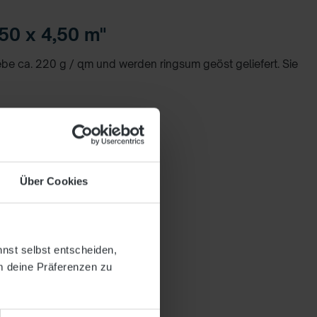
50 x 4,50 m"
 ca. 220 g / qm und werden ringsum geöst geliefert. Sie
Über Cookies
nnst selbst entscheiden,
m deine Präferenzen zu