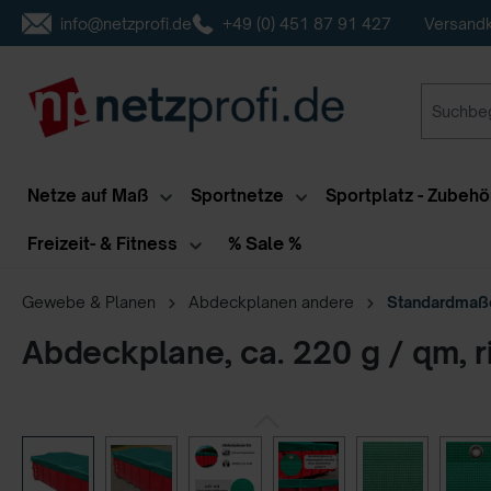
info@netzprofi.de
+49 (0) 451 87 91 427
Versandk
inhalt springen
Netze auf Maß
Sportnetze
Sportplatz - Zubehö
% Sale %
Freizeit- & Fitness
Gewebe & Planen
Abdeckplanen andere
Standardmaß
Abdeckplane, ca. 220 g / qm, r