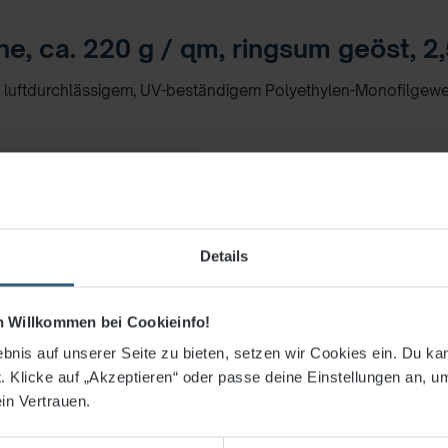
, ca. 220 g / qm, ringsum geöst, 2,
uftdurchlässigem, UV-beständigem Polyethylen-Monofilgewebe
Details
ch Willkommen bei Cookieinfo!
filgewebe
bnis auf unserer Seite zu bieten, setzen wir Cookies ein. Du ka
 Klicke auf „Akzeptieren“ oder passe deine Einstellungen an, u
rchlässig
in Vertrauen.