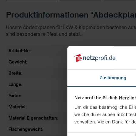
Produktinformationen "Abdeckplane
Unsere Abdeckplanen für LKW & Kippmulden bestehen aus l
sind besonders reißfest und stabil.
Artikel-Nr.:
1308-26
Gewicht:
3,00 kg
Breite:
2,50 m
Zustimmung
Länge:
4,50 m
Farbe:
grün
Netzprofi heißt dich Herzli
Material:
Polyethylen Mono
Um dir das bestmögliche Erle
welche du erlauben möchtest.
Material Eigenschaften:
luft- und wasserdu
verwalten. Vielen Dank für de
Flächengewicht:
ca. 220 g / qm
Einwilligungsauswahl