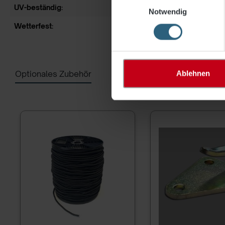
UV-beständig:
ja
Notwendig
Wetterfest:
ja
Optionales Zubehör
Ablehnen