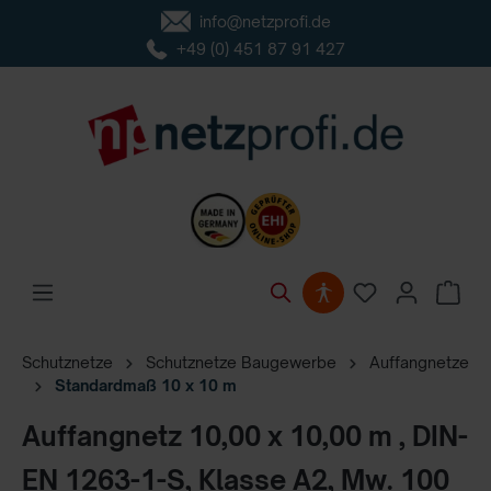
info@netzprofi.de
inhalt springen
+49 (0) 451 87 91 427
Schutznetze
Schutznetze Baugewerbe
Auffangnetze
Standardmaß 10 x 10 m
Auffangnetz 10,00 x 10,00 m , DIN-
EN 1263-1-S, Klasse A2, Mw. 100