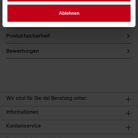
Unsere geknoteten Auffangnetze werden aus
Ablehnen
hochfesten Filamenten hergestellt. Sie sind
knotenfixiert und formstabil. Die Netz…
Mehr
Produktsicherheit
Bewertungen
Wir sind für Sie da! Beratung unter:
Informationen
Kundenservice