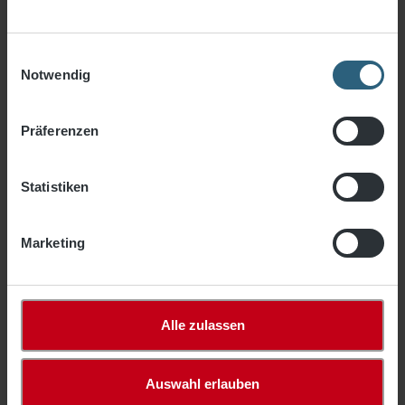
3% Rabatt bei Vorkasse
Einwilligungsauswahl
Notwendig
Preise inkl. MwSt. zzgl. Versandkosten
Sofort verfügbar, Lieferzeit: 3-5 Tage
Präferenzen
An
Stück
Statistiken
Marketing
In den Warenkorb
Zum Merkzettel hinzufügen
Artikelnummer:
1040-10
Alle zulassen
Auswahl erlauben
Produktbeschreibung