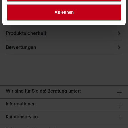
Unsere knotenlosen Auffangnetze werden aus
Ablehnen
hochfesten Polypropylen hergestellt und haben
einen weichen Fall. Sie bieten opti…
Mehr
Produktsicherheit
Bewertungen
Wir sind für Sie da! Beratung unter:
Informationen
Kundenservice