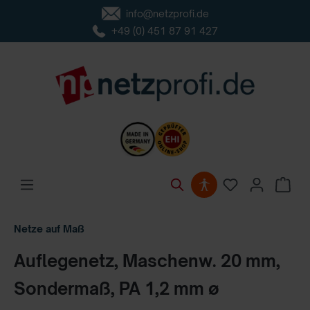
info@netzprofi.de
inhalt springen
+49 (0) 451 87 91 427
Netze auf Maß
Auflegenetz, Maschenw. 20 mm,
Sondermaß, PA 1,2 mm ø