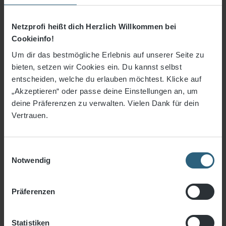
Gesamtfläche:
0,5
m²
Netzprofi heißt dich Herzlich Willkommen bei
Preis pro m²:
16,53 €
/ m²
Cookieinfo!
Netzgröße:
1 x 0,5 m
Um dir das bestmögliche Erlebnis auf unserer Seite zu
bieten, setzen wir Cookies ein. Du kannst selbst
Randverstärkung "Standard" Netzkante gesäumt
entscheiden, welche du erlauben möchtest. Klicke auf
ca. 6 mm ø hinzufügen, 0,90 € pro lfm.
„Akzeptieren“ oder passe deine Einstellungen an, um
8,26 €
*
deine Präferenzen zu verwalten. Vielen Dank für dein
16,53 €* / m²
ab
0.5 m²
Vertrauen.
13,77 €* / m²
ab
3 m²
Einwilligungsauswahl
8,26 €* / m²
ab
5 m²
Notwendig
7,16 €* / m²
ab
10 m²
Präferenzen
6,61 €* / m²
ab
20 m²
5,51 €* / m²
Statistiken
ab
30 m²