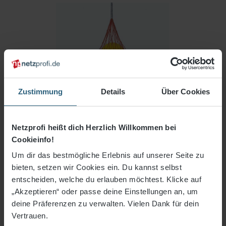
Zustimmung
Details
Über Cookies
Netzprofi heißt dich Herzlich Willkommen bei
Anzahl
Stückpreis
Cookieinfo!
10,72 €*
bis
4
Um dir das bestmögliche Erlebnis auf unserer Seite zu
bieten, setzen wir Cookies ein. Du kannst selbst
4,64 €*
bis
9
entscheiden, welche du erlauben möchtest. Klicke auf
„Akzeptieren“ oder passe deine Einstellungen an, um
4,46 €*
ab
10
deine Präferenzen zu verwalten. Vielen Dank für dein
Vertrauen.