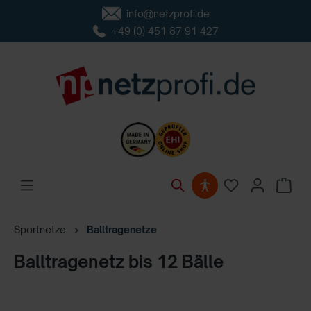
info@netzprofi.de
inhalt springen
+49 (0) 451 87 91 427
Sportnetze
Balltragenetze
Balltragenetz bis 12 Bälle