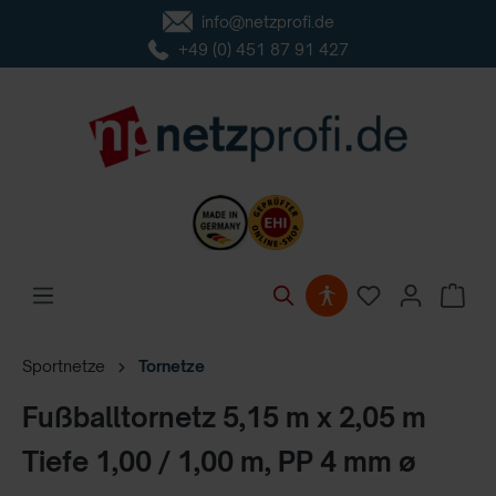
info@netzprofi.de
inhalt springen
+49 (0) 451 87 91 427
Sportnetze
Tornetze
Fußballtornetz 5,15 m x 2,05 m
Tiefe 1,00 / 1,00 m, PP 4 mm ø