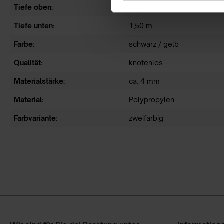
Tiefe oben:
0,80 m
Tiefe unten:
1,50 m
Farbe:
schwarz / gelb
Qualität:
knotenlos
Materialstärke:
ca. 4 mm
Material:
Polypropylen
Farbvariante:
zweifarbig