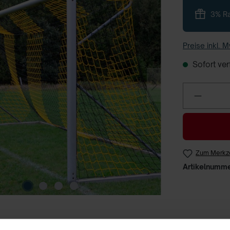
3% Ra
Preise inkl. 
Sofort verf
Zum Merkze
Artikelnumm