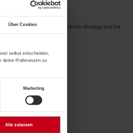
50 m, PP 4 mm ø"
Über Cookies
l. Ein gutes Handling und eine leichte Montage sind bei
nnst selbst entscheiden,
m deine Präferenzen zu
Marketing
Alle zulassen