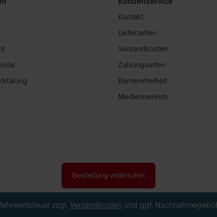
en
Kundenservice
Kontakt
Lieferzeiten
ht
Versandkosten
mular
Zahlungsarten
rklärung
Barrierefreiheit
Medienbereich
Bestellung widerrufen
. Mehrwertsteuer zzgl.
Versandkosten
und ggf. Nachnahmegebühr