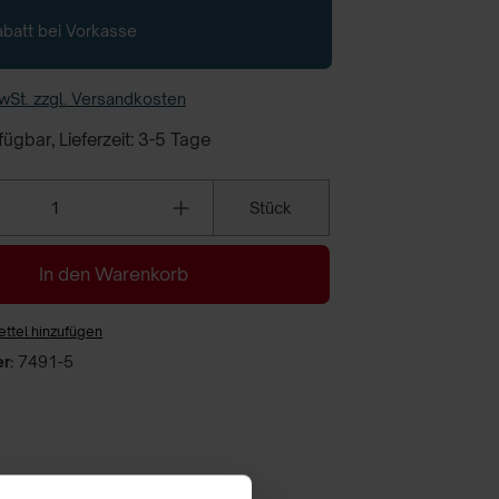
batt bei Vorkasse
MwSt. zzgl. Versandkosten
ügbar, Lieferzeit: 3-5 Tage
Anzahl
Stück
In den Warenkorb
ttel hinzufügen
er:
7491-5