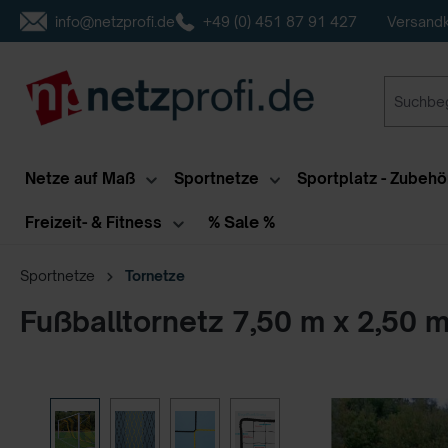
info@netzprofi.de
+49 (0) 451 87 91 427
Versandk
inhalt springen
Netze auf Maß
Sportnetze
Sportplatz - Zubehö
% Sale %
Freizeit- & Fitness
Sportnetze
Tornetze
Fußballtornetz 7,50 m x 2,50 m