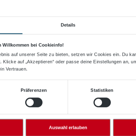
etz 7,50 m x 2,50 m Tiefe 0,80 / 1,
Details
hfesten Polypropylen hergestellt und haben einen weichen Fal
ch Willkommen bei Cookieinfo!
bnis auf unserer Seite zu bieten, setzen wir Cookies ein. Du ka
 Klicke auf „Akzeptieren“ oder passe deine Einstellungen an, u
in Vertrauen.
Präferenzen
Statistiken
ch eingearbeitet
Auswahl erlauben