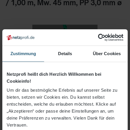
/ 1,00 m, Mw. 45 mm, PP 3,0 mm ø
Zustimmung
Details
Über Cookies
Netzprofi heißt dich Herzlich Willkommen bei
Cookieinfo!
Um dir das bestmögliche Erlebnis auf unserer Seite zu
bieten, setzen wir Cookies ein. Du kannst selbst
entscheiden, welche du erlauben möchtest. Klicke auf
„Akzeptieren“ oder passe deine Einstellungen an, um
deine Präferenzen zu verwalten. Vielen Dank für dein
76,12 €*
Vertrauen.