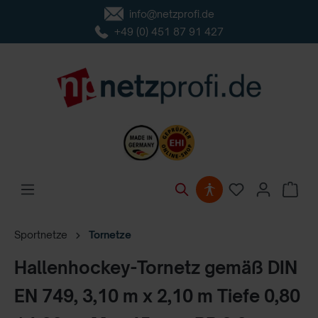
info@netzprofi.de
inhalt springen
+49 (0) 451 87 91 427
Sportnetze
Tornetze
Hallenhockey-Tornetz gemäß DIN
EN 749, 3,10 m x 2,10 m Tiefe 0,80