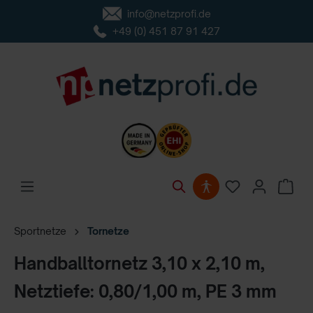
info@netzprofi.de
inhalt springen
+49 (0) 451 87 91 427
Sportnetze
Tornetze
Handballtornetz 3,10 x 2,10 m,
Netztiefe: 0,80/1,00 m, PE 3 mm