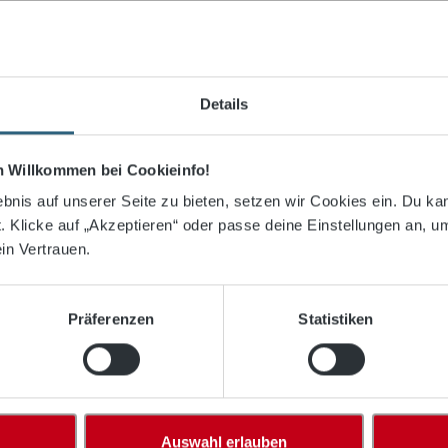
Details
ch Willkommen bei Cookieinfo!
bnis auf unserer Seite zu bieten, setzen wir Cookies ein. Du ka
 Klicke auf „Akzeptieren“ oder passe deine Einstellungen an, u
in Vertrauen.
PE, Maschenw. 130 mm, 3,0 mm ø"
Präferenzen
Statistiken
esten Filamenten hergestellt. Sie sind knotenfixiert und for
h ihre Verarbeitung halten sie höchsten Belastungen stand und
ling und eine leichte Montage sind bei diesen Netzen selbstver
Auswahl erlauben