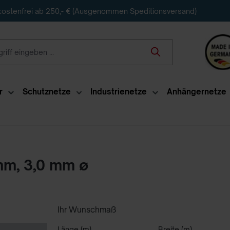
ostenfrei ab 250,- € (Ausgenommen Speditionsversand)
r
Schutznetze
Industrienetze
Anhängernetze
mm, 3,0 mm ø
Ihr Wunschmaß
Länge (m)
Breite (m)