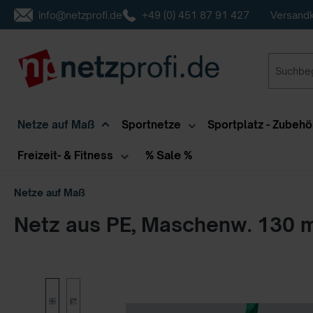
info@netzprofi.de
+49 (0) 451 87 91 427
Versandk
inhalt springen
Netze auf Maß
Sportnetze
Sportplatz - Zubehö
% Sale %
Freizeit- & Fitness
Netze auf Maß
Netz aus PE, Maschenw. 130 