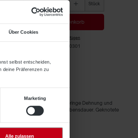
Stück
In den Warenkorb
Über Cookies
Zum Merkzettel hinzufügen
Artikelnummer:
130-30301
nnst selbst entscheiden,
m deine Präferenzen zu
Marketing
mstabil. Die Netze haben eine geringe Dehnung und
 verfügen über eine sehr lange Lebensdauer. Geknotete
ständlich.
Alle zulassen