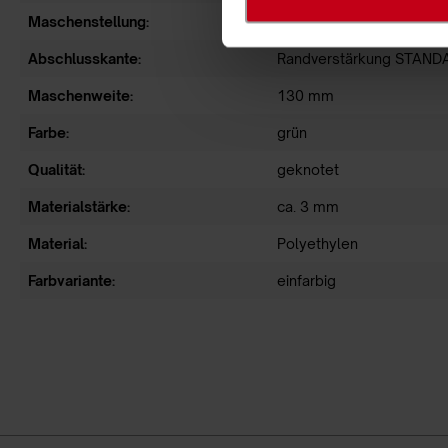
Maschenstellung:
quadratisch
Abschlusskante:
Randverstärkung STAND
Maschenweite:
130 mm
Farbe:
grün
Qualität:
geknotet
Materialstärke:
ca. 3 mm
Material:
Polyethylen
Farbvariante:
einfarbig