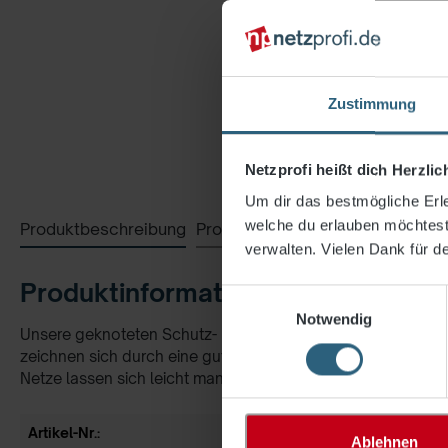
Zustimmung
Netzprofi heißt dich Herzli
Um dir das bestmögliche Erle
welche du erlauben möchtest.
Produktbeschreibung
Produktsicherheit
Bewertungen
verwalten. Vielen Dank für de
Produktinformationen "Netz aus 
Einwilligungsauswahl
Notwendig
Unsere geknoteten Schutz- und Stoppnetze werden aus hochf
zeichnen sich durch eine gute Flächenstabilität aus. Durc
Netze lassen sich leicht manuell reparieren. Ein gutes Hand
Artikel-Nr.:
130-30301
Ablehnen