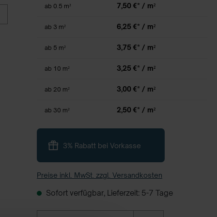
7,50 €* / m²
ab
0.5 m²
6,25 €* / m²
ab
3 m²
3,75 €* / m²
ab
5 m²
3,25 €* / m²
ab
10 m²
3,00 €* / m²
ab
20 m²
2,50 €* / m²
ab
30 m²
3% Rabatt bei Vorkasse
Preise inkl. MwSt. zzgl. Versandkosten
Sofort verfügbar, Lieferzeit: 5-7 Tage
Anzahl