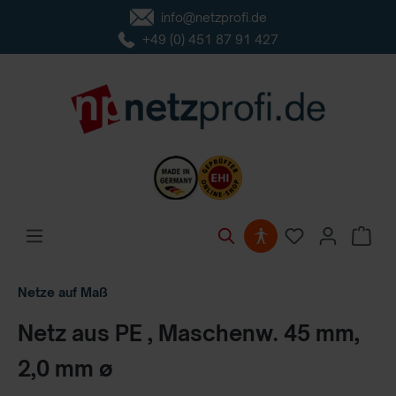
info@netzprofi.de
inhalt springen
+49 (0) 451 87 91 427
Netze auf Maß
Netz aus PE , Maschenw. 45 mm,
2,0 mm ø