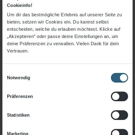
Cookieinfo!
Netzgröße:
1 x 0,5 m
Um dir das bestmögliche Erlebnis auf unserer Seite zu
7,50 €
*
bieten, setzen wir Cookies ein. Du kannst selbst
entscheiden, welche du erlauben möchtest. Klicke auf
15,00 €* / m²
ab
0.5 m²
„Akzeptieren“ oder passe deine Einstellungen an, um
deine Präferenzen zu verwalten. Vielen Dank für dein
12,50 €* / m²
ab
3 m²
Vertrauen.
7,50 €* / m²
ab
5 m²
6,50 €* / m²
ab
10 m²
Einwilligungsauswahl
Notwendig
6,00 €* / m²
ab
20 m²
Präferenzen
5,00 €* / m²
ab
30 m²
Statistiken
3% Rabatt bei Vorkasse
Marketing