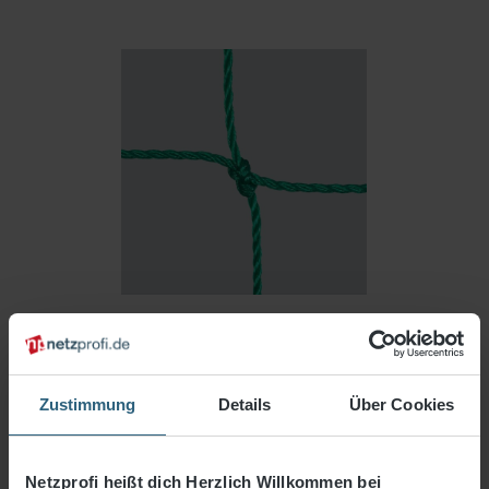
Ihr Wunschmaß
Länge (m)
Breite (m)
Zustimmung
Details
Über Cookies
Gesamtfläche:
0,5
m²
Preis pro m²:
15,00 €
/ m²
Netzprofi heißt dich Herzlich Willkommen bei