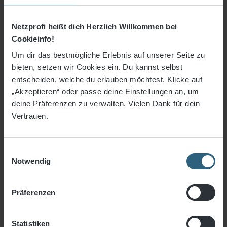
Gesamtfläche:
0,5
m²
Netzprofi heißt dich Herzlich Willkommen bei
Preis pro m²:
30,36 €
/ m²
Cookieinfo!
Netzgröße:
1 x 0,5 m
Um dir das bestmögliche Erlebnis auf unserer Seite zu
bieten, setzen wir Cookies ein. Du kannst selbst
Randverstärkung "Standard Plus" Netzkante ca. 8
entscheiden, welche du erlauben möchtest. Klicke auf
mm ø hinzufügen, 0,64 € pro lfm.
„Akzeptieren“ oder passe deine Einstellungen an, um
15,18 €
*
deine Präferenzen zu verwalten. Vielen Dank für dein
30,36 €* / m²
ab
0.5 m²
Vertrauen.
25,30 €* / m²
ab
3 m²
Einwilligungsauswahl
15,18 €* / m²
ab
5 m²
Notwendig
13,16 €* / m²
ab
10 m²
Präferenzen
12,15 €* / m²
ab
20 m²
10,12 €* / m²
Statistiken
ab
30 m²