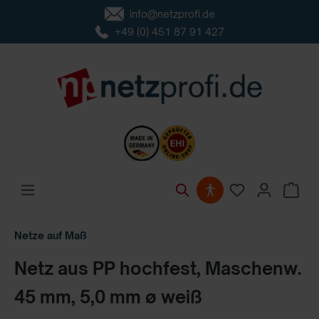
info@netzprofi.de
inhalt springen
+49 (0) 451 87 91 427
Netze auf Maß
Netz aus PP hochfest, Maschenw.
45 mm, 5,0 mm ø weiß