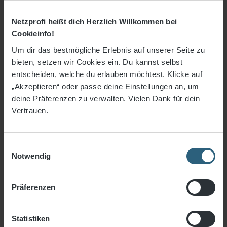
Gesamtfläche:
0,5
m²
Netzprofi heißt dich Herzlich Willkommen bei
Preis pro m²:
18,00 €
/ m²
Cookieinfo!
Um dir das bestmögliche Erlebnis auf unserer Seite zu
Netzgröße:
1 x 0,5 m
bieten, setzen wir Cookies ein. Du kannst selbst
9,00 €
*
entscheiden, welche du erlauben möchtest. Klicke auf
„Akzeptieren“ oder passe deine Einstellungen an, um
18,00 €* / m²
ab
0.5 m²
deine Präferenzen zu verwalten. Vielen Dank für dein
Vertrauen.
15,00 €* / m²
ab
3 m²
9,00 €* / m²
ab
5 m²
Einwilligungsauswahl
Notwendig
7,80 €* / m²
ab
10 m²
7,20 €* / m²
ab
20 m²
Präferenzen
6,00 €* / m²
ab
30 m²
Statistiken