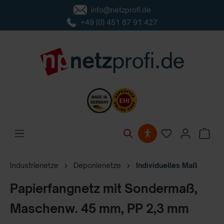
info@netzprofi.de
inhalt springen
+49 (0) 451 87 91 427
Industrienetze
Deponienetze
Individuelles Maß
Papierfangnetz mit Sondermaß,
Maschenw. 45 mm, PP 2,3 mm