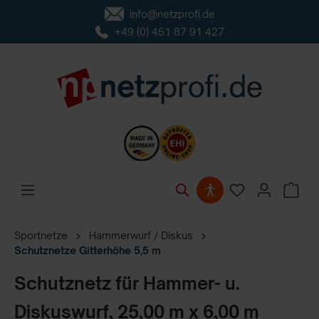
info@netzprofi.de
inhalt springen
+49 (0) 451 87 91 427
Sportnetze
Hammerwurf / Diskus
Schutznetze Gitterhöhe 5,5 m
Schutznetz für Hammer- u.
Diskuswurf, 25,00 m x 6,00 m