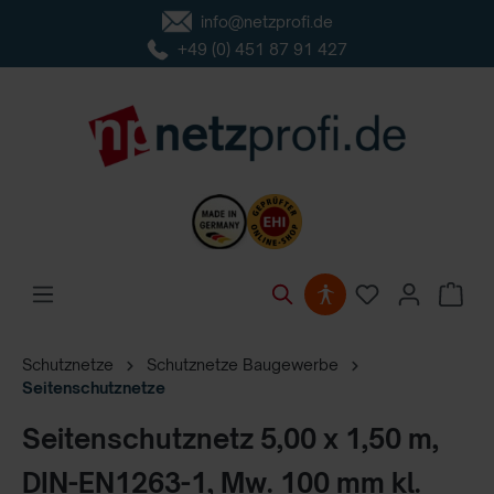
info@netzprofi.de
inhalt springen
+49 (0) 451 87 91 427
Schutznetze
Schutznetze Baugewerbe
Seitenschutznetze
Seitenschutznetz 5,00 x 1,50 m,
DIN-EN1263-1, Mw. 100 mm kl.