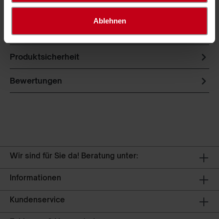
Unsere knotenlosen Seitenschutznetze - Standard
Ablehnen
werden aus hochfesten Polypropylen hergestellt und
haben einen weichen Fall.…
Mehr
Produktsicherheit
Bewertungen
Wir sind für Sie da! Beratung unter:
Informationen
Kundenservice