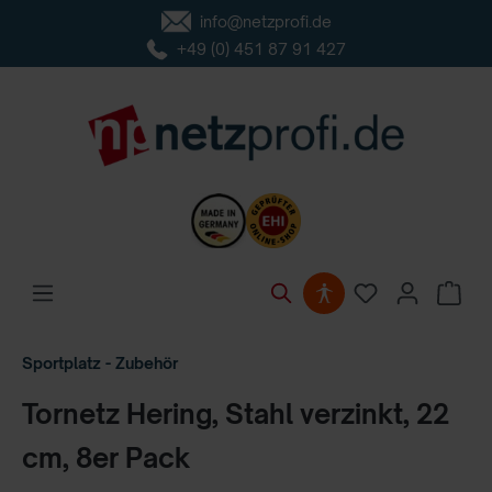
info@netzprofi.de
inhalt springen
+49 (0) 451 87 91 427
Sportplatz - Zubehör
Tornetz Hering, Stahl verzinkt, 22
cm, 8er Pack