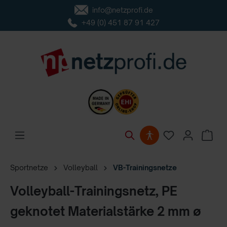
info@netzprofi.de
inhalt springen
+49 (0) 451 87 91 427
Sportnetze
Volleyball
VB-Trainingsnetze
Volleyball-Trainingsnetz, PE
geknotet Materialstärke 2 mm ø