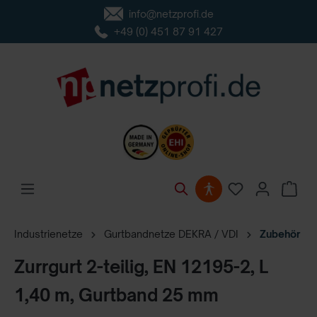
info@netzprofi.de
inhalt springen
+49 (0) 451 87 91 427
Industrienetze
Gurtbandnetze DEKRA / VDI
Zubehör
Zurrgurt 2-teilig, EN 12195-2, L
1,40 m, Gurtband 25 mm