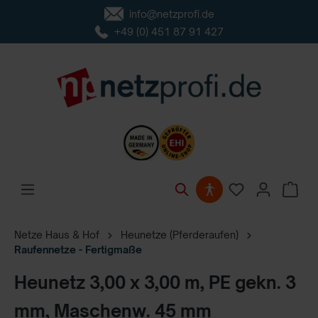
info@netzprofi.de
inhalt springen
+49 (0) 451 87 91 427
Netze Haus & Hof
Heunetze (Pferderaufen)
Raufennetze - Fertigmaße
Heunetz 3,00 x 3,00 m, PE gekn. 3
mm, Maschenw. 45 mm