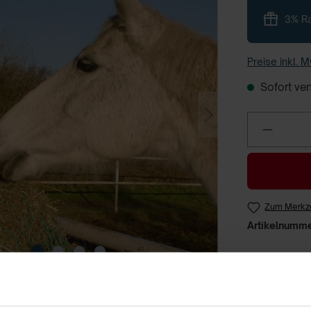
3% Ra
Preise inkl. 
Sofort verf
Zum Merkze
Artikelnumm