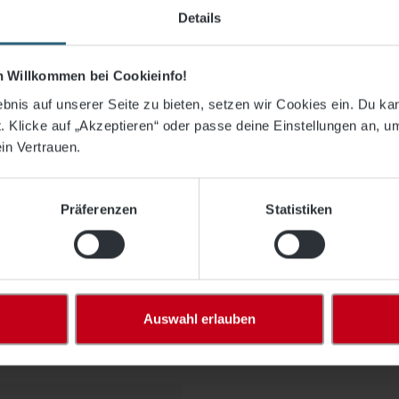
Details
50 x 3,50 m, PP kl. 5mm, Maschenw
ch Willkommen bei Cookieinfo!
hochfesten Polypropylen hergestellt und haben einen weichen
bnis auf unserer Seite zu bieten, setzen wir Cookies ein. Du ka
 Klicke auf „Akzeptieren“ oder passe deine Einstellungen an, u
in Vertrauen.
ser hier angebotenes Netz!
Präferenzen
Statistiken
Auswahl erlauben