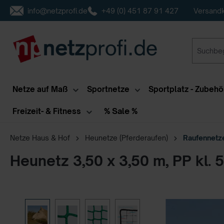
info@netzprofi.de
+49 (0) 451 87 91 427
Versandk
inhalt springen
Netze auf Maß
Sportnetze
Sportplatz - Zubehö
% Sale %
Freizeit- & Fitness
Netze Haus & Hof
Heunetze (Pferderaufen)
Raufennetz
Heunetz 3,50 x 3,50 m, PP kl