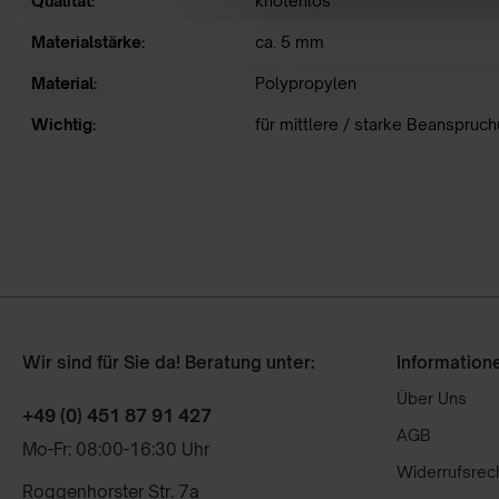
Qualität:
knotenlos
Materialstärke:
ca. 5 mm
Material:
Polypropylen
Wichtig:
für mittlere / starke Beanspruc
Wir sind für Sie da! Beratung unter:
Information
Über Uns
+49 (0) 451 87 91 427
AGB
Mo-Fr: 08:00-16:30 Uhr
Widerrufsrec
Roggenhorster Str. 7a