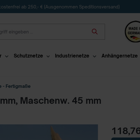
ostenfrei ab 250,- € (Ausgenommen Speditionsversand)
r
Schutznetze
Industrienetze
Anhängernetze
e - Fertigmaße
. 5mm, Maschenw. 45 mm
118,76