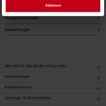
aus hochfesten Polypropylen hergestellt und haben
Ablehnen
einen weichen Fall. Ein…
Mehr
Produktsicherheit
Bewertungen
Wir sind für Sie da! Beratung unter:
Informationen
Kundenservice
Zahlungs- & Versandarten