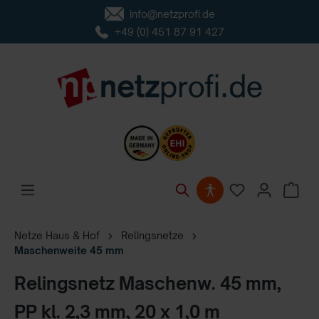
info@netzprofi.de
inhalt springen
+49 (0) 451 87 91 427
Netze Haus & Hof
Relingsnetze
Maschenweite 45 mm
Relingsnetz Maschenw. 45 mm,
PP kl. 2,3 mm, 20 x 1,0 m