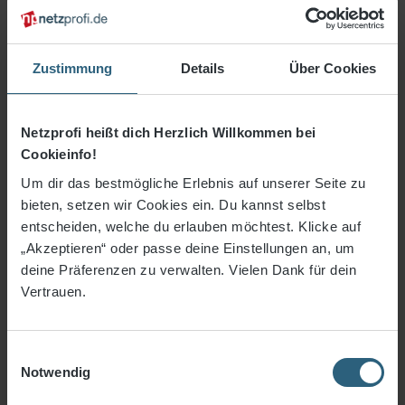
Zustimmung
Details
Über Cookies
Netzprofi heißt dich Herzlich Willkommen bei
Cookieinfo!
Um dir das bestmögliche Erlebnis auf unserer Seite zu
bieten, setzen wir Cookies ein. Du kannst selbst
entscheiden, welche du erlauben möchtest. Klicke auf
9,64 €*
„Akzeptieren“ oder passe deine Einstellungen an, um
deine Präferenzen zu verwalten. Vielen Dank für dein
3% Rabatt bei Vorkasse
Vertrauen.
Preise inkl. MwSt. zzgl. Versandkosten
Einwilligungsauswahl
Notwendig
An
Stück