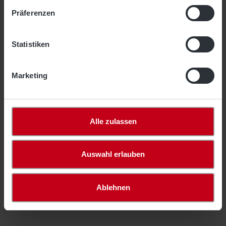
Präferenzen
In den Warenkorb
Statistiken
Zum Merkzettel hinzufügen
Artikelnummer:
4029-0
Marketing
Produktbeschreibung
Alle zulassen
Unsere Polypropylen-Leine wird als Rollenware
geliefert und dient zur Befestigung von Netzen.
Auswahl erlauben
Produktsicherheit
Ablehnen
Bewertungen