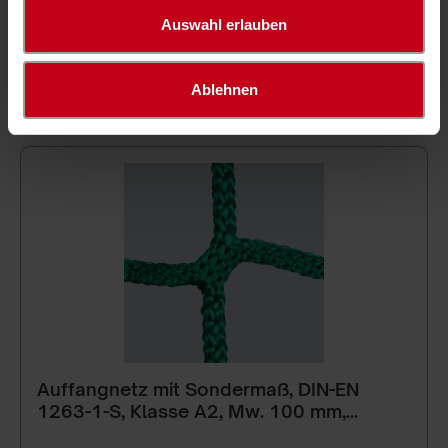
Auswahl erlauben
Filter
Ablehnen
Auffangnetz mit Sondermaß, DIN-EN
1263-1-S, Klasse A2, Mw. 100 mm,
Standard