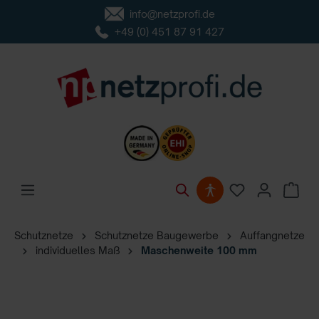
info@netzprofi.de
inhalt springen
+49 (0) 451 87 91 427
Schutznetze
Schutznetze Baugewerbe
Auffangnetze
individuelles Maß
Maschenweite 100 mm