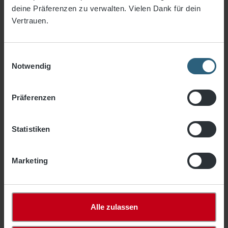
Maschenweite 45 mm
deine Präferenzen zu verwalten. Vielen Dank für dein
Vertrauen.
Zubehör
Seitenschutznetze
Einwilligungsauswahl
Auflegenetze/Gewebe
Notwendig
Fassadennetze
Lichtkuppelnetze
Präferenzen
Industrienetze
Statistiken
Anhängernetze
Netze Haus & Hof
Marketing
Gewebe & Planen
Freizeit- & Fitness
Alle zulassen
% Sale %