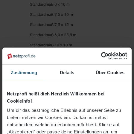
Standardmaß 6 x 10 m
Standardmaß 7,5 x 10 m
Standardmaß 7,5 x 15 m
Standardmaß 8,0 x 25,5 m
Standardmaß 10 x 10 m
Standardmaß 12,5 x 20,5 m
Standardmaß 12,5 x 25,5 m
Zustimmung
Details
Über Cookies
Standardmaß 15 x 10 m
Standardmaß 20 x 10 m
Netzprofi heißt dich Herzlich Willkommen bei
Standardmaß 25 x 10 m
Cookieinfo!
individuelles Maß
Um dir das bestmögliche Erlebnis auf unserer Seite zu
Maschenweite 100 mm
bieten, setzen wir Cookies ein. Du kannst selbst
entscheiden, welche du erlauben möchtest. Klicke auf
Maschenweite 100 mm Premium
„Akzeptieren“ oder passe deine Einstellungen an, um