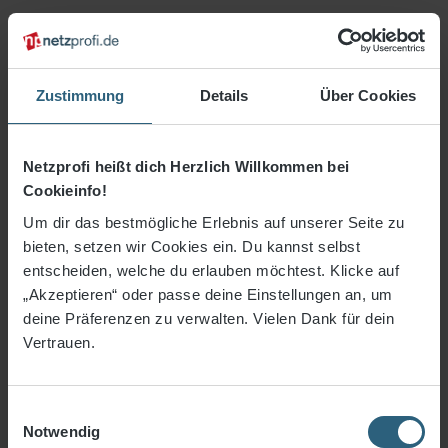
Zubehör Netzmontage
Abdeckplane Sprunggrube
Abdeckplane Beach
Zustimmung
Details
Über Cookies
Modellflug
Schutznetze Baugewerbe
Netzprofi heißt dich Herzlich Willkommen bei
Cookieinfo!
Industrienetze
Um dir das bestmögliche Erlebnis auf unserer Seite zu
Anhängernetze
bieten, setzen wir Cookies ein. Du kannst selbst
entscheiden, welche du erlauben möchtest. Klicke auf
Netze Haus & Hof
„Akzeptieren“ oder passe deine Einstellungen an, um
deine Präferenzen zu verwalten. Vielen Dank für dein
Gewebe & Planen
Vertrauen.
Freizeit- & Fitness
% Sale %
Einwilligungsauswahl
Notwendig