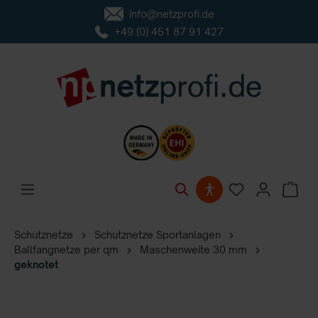
info@netzprofi.de
inhalt springen
+49 (0) 451 87 91 427
Schutznetze
Schutznetze Sportanlagen
Ballfangnetze per qm
Maschenweite 30 mm
geknotet