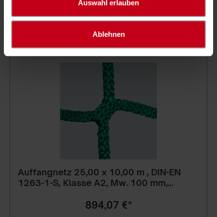
Auswahl erlauben
Filter
Ablehnen
Auffangnetz 25,00 x 10,00 m , DIN-EN
1263-1-S, Klasse A2, Mw. 100 mm,
Standard
894,07 €*