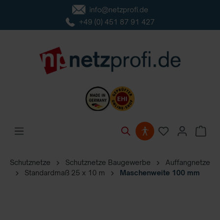
info@netzprofi.de
inhalt springen
+49 (0) 451 87 91 427
Schutznetze
Schutznetze Baugewerbe
Auffangnetze
Standardmaß 25 x 10 m
Maschenweite 100 mm