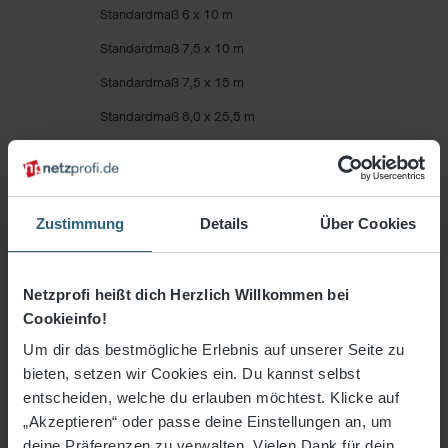
Standardmaß 6 x 10 m
Standardmaß 7,5 x 10 m
Standardmaß 7,5 x 15 m
Standardmaß 8,0 x 25,5 m
Standardmaß 10 x 10 m
Standardmaß 12,5 x 20,5 m
Standardmaß 12,5 x 25,5 m
Zustimmung
Details
Über Cookies
Standardmaß 15 x 10 m
Standardmaß 20 x 10 m
Netzprofi heißt dich Herzlich Willkommen bei
Cookieinfo!
Standardmaß 25 x 10 m
Um dir das bestmögliche Erlebnis auf unserer Seite zu
Maschenweite 100 mm
bieten, setzen wir Cookies ein. Du kannst selbst
Maschenweite 100 mm Premium
entscheiden, welche du erlauben möchtest. Klicke auf
„Akzeptieren“ oder passe deine Einstellungen an, um
individuelles Maß
deine Präferenzen zu verwalten. Vielen Dank für dein