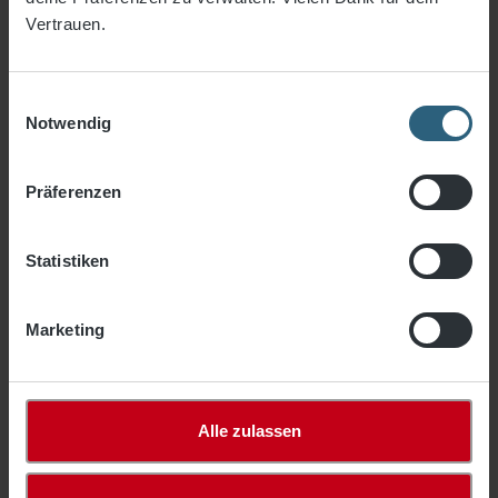
Zubehör
Vertrauen.
Seitenschutznetze
Auflegenetze/Gewebe
Einwilligungsauswahl
Notwendig
Fassadennetze
Lichtkuppelnetze
Präferenzen
Industrienetze
Anhängernetze
Statistiken
Netze Haus & Hof
Marketing
Gewebe & Planen
Freizeit- & Fitness
% Sale %
Alle zulassen