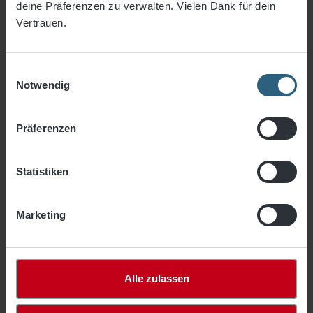
deine Präferenzen zu verwalten. Vielen Dank für dein
Zubehör
Vertrauen.
Seitenschutznetze
Auflegenetze/Gewebe
Einwilligungsauswahl
Notwendig
Fassadennetze
Lichtkuppelnetze
Präferenzen
Industrienetze
Anhängernetze
Statistiken
Netze Haus & Hof
Marketing
Gewebe & Planen
Freizeit- & Fitness
Alle zulassen
% Sale %