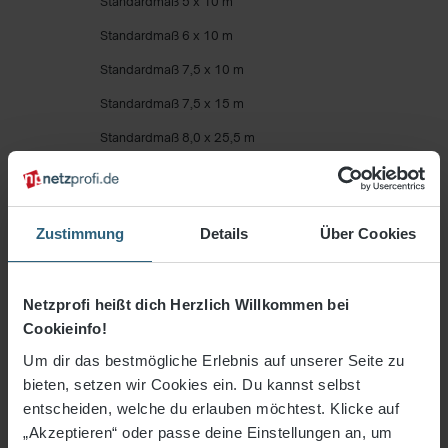
Standardmaß 5 x 10 m
Standardmaß 6 x 10 m
Standardmaß 7,5 x 10 m
Standardmaß 7,5 x 15 m
Standardmaß 8,0 x 25,5 m
Standardmaß 10 x 10 m
Standardmaß 12,5 x 20,5 m
Zustimmung
Details
Über Cookies
Standardmaß 12,5 x 25,5 m
Standardmaß 15 x 10 m
Netzprofi heißt dich Herzlich Willkommen bei
Standardmaß 20 x 10 m
Cookieinfo!
Standardmaß 25 x 10 m
Um dir das bestmögliche Erlebnis auf unserer Seite zu
Maschenweite 100 mm
bieten, setzen wir Cookies ein. Du kannst selbst
entscheiden, welche du erlauben möchtest. Klicke auf
Maschenweite 100 mm Premium
„Akzeptieren“ oder passe deine Einstellungen an, um
individuelles Maß