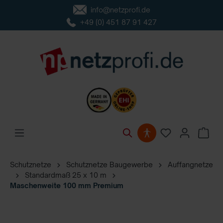
info@netzprofi.de
inhalt springen
+49 (0) 451 87 91 427
Schutznetze
Schutznetze Baugewerbe
Auffangnetze
Standardmaß 25 x 10 m
Maschenweite 100 mm Premium