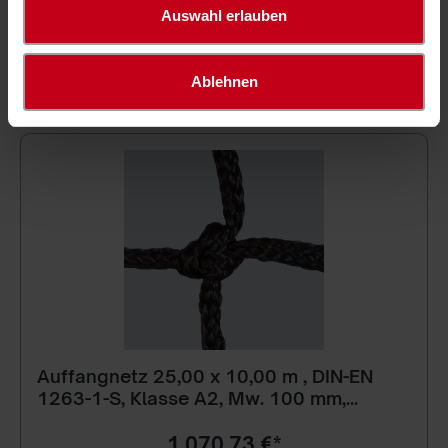
Auswahl erlauben
Filter
Ablehnen
Auffangnetz 25,00 x 10,00 m , DIN-EN
1263-1-S, Klasse A2, Mw. 100 mm,
PREMIUM
1.070,73 €*