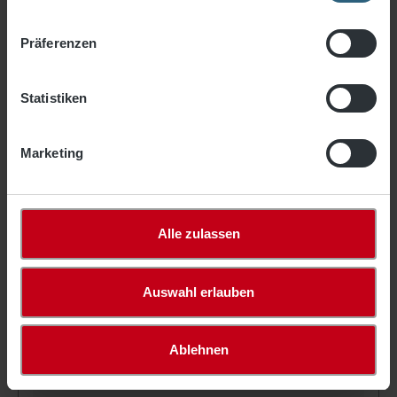
Präferenzen
Statistiken
Netz aus PP hochfest, Maschenw. 45 mm,
Marketing
3,0 mm ø grün
5,96 €*
ab
/ m²
Alle zulassen
Artikel-Nr.
045-30421
Maschenweite
45 mm
Farbe
grün
Auswahl erlauben
Qualität
knotenlos
Materialstärke
ca. 3 mm
Material
Polypropylen
Ablehnen