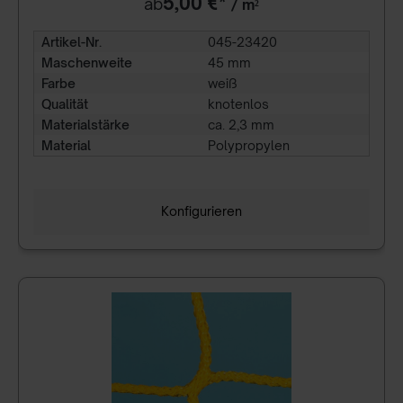
5,00 €*
ab
/ m²
Artikel-Nr.
045-23420
Maschenweite
45 mm
Farbe
weiß
Qualität
knotenlos
Materialstärke
ca. 2,3 mm
Material
Polypropylen
Konfigurieren