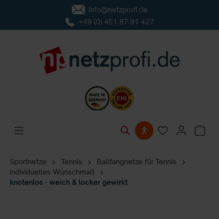
info@netzprofi.de
inhalt springen
+49 (0) 451 87 91 427
Sportnetze
Tennis
Ballfangnetze für Tennis
individuelles Wunschmaß
knotenlos - weich & locker gewirkt