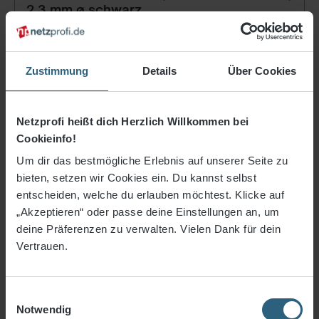
2,3 mm ø schwarz
5,00 €*
ab
/ m²
Zustimmung
Details
Über Cookies
Artikel-Nr.
045-23423
Maschenweite
45 mm
Farbe
schwarz
Netzprofi heißt dich Herzlich Willkommen bei
Qualität
knotenlos
Cookieinfo!
Materialstärke
ca. 2,3 mm
Material
Polypropylen
Um dir das bestmögliche Erlebnis auf unserer Seite zu
bieten, setzen wir Cookies ein. Du kannst selbst
entscheiden, welche du erlauben möchtest. Klicke auf
Konfigurieren
„Akzeptieren“ oder passe deine Einstellungen an, um
deine Präferenzen zu verwalten. Vielen Dank für dein
Vertrauen.
Einwilligungsauswahl
Notwendig