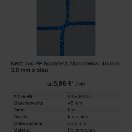
Netz aus PP hochfest, Maschenw. 45 mm,
3,0 mm ø blau
5,96 €*
ab
/ m²
Artikel-Nr.
045-30427
Maschenweite
45 mm
Farbe
blau
Qualität
knotenlos
Materialstärke
ca. 3 mm
Material
Polypropylen